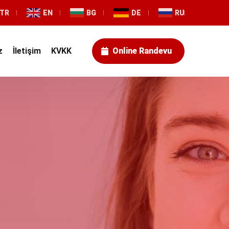
TR
EN
BG
DE
RU
z
İletişim
KVKK
Online Randevu