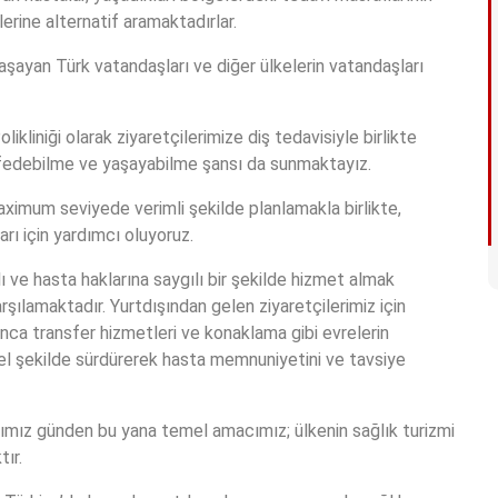
rine alternatif aramaktadırlar.
aşayan Türk vatandaşları ve diğer ülkelerin vatandaşları
ikliniği olarak ziyaretçilerimize diş tedavisiyle birlikte
 keşfedebilme ve yaşayabilme şansı da sunmaktayız.
aximum seviyede verimli şekilde planlamakla birlikte,
arı için yardımcı oluyoruz.
ızlı ve hasta haklarına saygılı bir şekilde hizmet almak
rşılamaktadır. Yurtdışından gelen ziyaretçilerimiz için
nca transfer hizmetleri ve konaklama gibi evrelerin
el şekilde sürdürerek hasta memnuniyetini ve tavsiye
mız günden bu yana temel amacımız; ülkenin sağlık turizmi
ır.