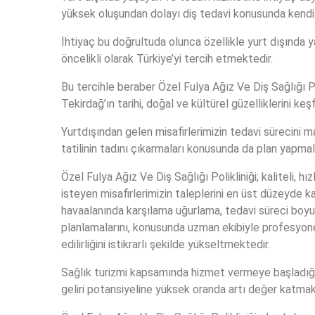
yüksek oluşundan dolayı diş tedavi konusunda kendile
İhtiyaç bu doğrultuda olunca özellikle yurt dışında y
öncelikli olarak Türkiye’yi tercih etmektedir.
Bu tercihle beraber Özel Fulya Ağız Ve Diş Sağlığı Pol
Tekirdağ’ın tarihi, doğal ve kültürel güzelliklerini
Yurtdışından gelen misafirlerimizin tedavi sürecini m
tatilinin tadını çıkarmaları konusunda da plan yapmal
Özel Fulya Ağız Ve Diş Sağlığı Polikliniği; kaliteli, h
isteyen misafirlerimizin taleplerini en üst düzeyde ka
havaalanında karşılama uğurlama, tedavi süreci boyu
planlamalarını, konusunda uzman ekibiyle profesyon
edilirliğini istikrarlı şekilde yükseltmektedir.
Sağlık turizmi kapsamında hizmet vermeye başladığı
geliri potansiyeline yüksek oranda artı değer katmakt