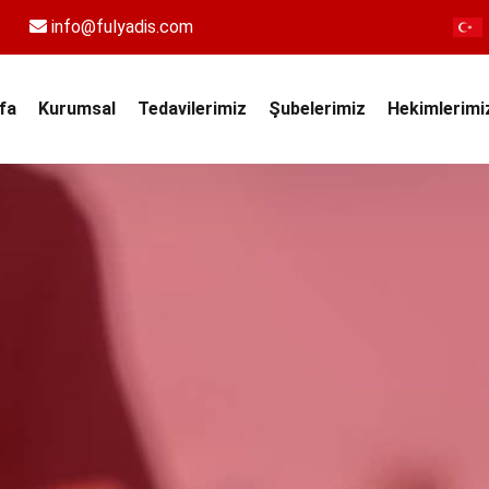
info@fulyadis.com
fa
Kurumsal
Tedavilerimiz
Şubelerimiz
Hekimlerimi