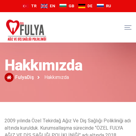
TR
EN
GB
DE
RU
Hakkımızda
FulyaDiş
Hakkımızda
2009 yılında Özel Tekirdağ Ağız Ve Diş Sağlığı Polikliniği adı
altında kurulduk. Kurumsallaşma sürecinde ‘’ÖZEL FULYA
AĞIZ VE DİŞ SAĞLIĞI POLİKLİNİĞİ’’ adı altında 2018