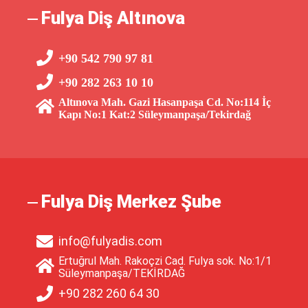
Fulya Diş Altınova
+90 542 790 97 81
+90 282 263 10 10
Altınova Mah. Gazi Hasanpaşa Cd. No:114 İç
Kapı No:1 Kat:2 Süleymanpaşa/Tekirdağ
Fulya Diş Merkez Şube
info@fulyadis.com
Ertuğrul Mah. Rakoçzi Cad. Fulya sok. No:1/1
Süleymanpaşa/TEKİRDAĞ
+90 282 260 64 30