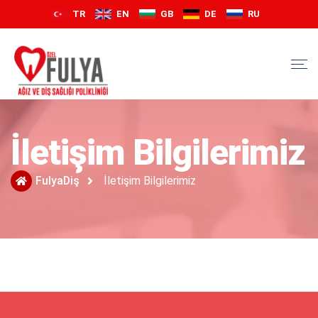
TR
EN
GB
DE
RU
İletişim Bilgilerimiz
FulyaDiş
İletişim Bilgilerimiz