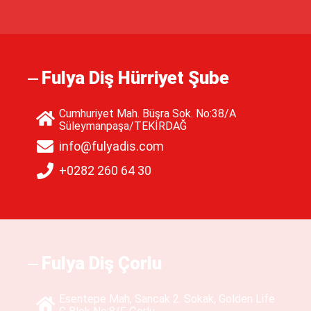
Fulya Diş Hürriyet Şube
Cumhuriyet Mah. Büşra Sok. No:38/A
Süleymanpaşa/TEKİRDAĞ
info@fulyadis.com
+0282 260 64 30
Fulya Diş Çorlu
Esentepe Mah, Sancak 2. Sokak, Golden Life