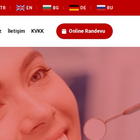
TR
EN
BG
DE
RU
z
İletişim
KVKK
Online Randevu