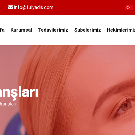
info@fulyadis.com
fa
Kurumsal
Tedavilerimiz
Şubelerimiz
Hekimlerimi
anşları
Branşları