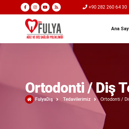
+90 282 260 64 30
Ana Say
Ortodonti / Diş T
FulyaDiş
Tedavilerimiz
Ortodonti / Di