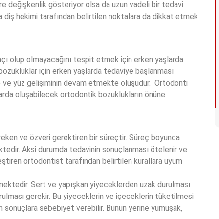
re değişkenlik gösteriyor olsa da uzun vadeli bir tedavi
a diş hekimi tarafından belirtilen noktalara da dikkat etmek
çı olup olmayacağını tespit etmek için erken yaşlarda
l bozukluklar için erken yaşlarda tedaviye başlanması
ne ve yüz gelişiminin devam etmekte oluşudur. Ortodonti
larda oluşabilecek ortodontik bozuklukların önüne
 gereken ve özveri gerektiren bir süreçtir. Süreç boyunca
ktedir. Aksi durumda tedavinin sonuçlanması ötelenir ve
eştiren ortodontist tarafından belirtilen kurallara uyum
mektedir. Sert ve yapışkan yiyeceklerden uzak durulması
rulması gerekir. Bu yiyeceklerin ve içeceklerin tüketilmesi
sonuçlara sebebiyet verebilir. Bunun yerine yumuşak,