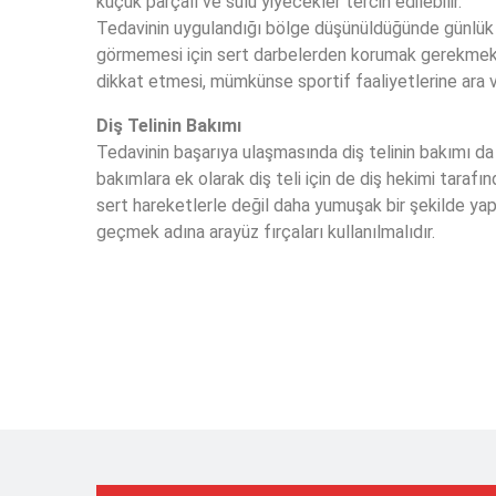
küçük parçalı ve sulu yiyecekler tercih edilebilir.
Tedavinin uygulandığı bölge düşünüldüğünde günlük y
görmemesi için sert darbelerden korumak gerekmekted
dikkat etmesi, mümkünse sportif faaliyetlerine ara v
Diş Telinin Bakımı
Tedavinin başarıya ulaşmasında diş telinin bakımı da
bakımlara ek olarak diş teli için de diş hekimi tarafı
sert hareketlerle değil daha yumuşak bir şekilde yap
geçmek adına arayüz fırçaları kullanılmalıdır.