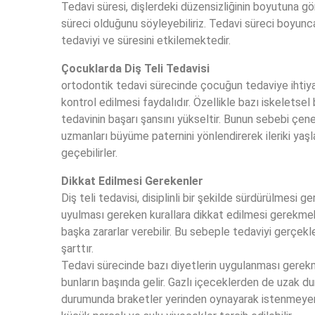
Tedavi süresi, dişlerdeki düzensizliğinin boyutuna gö
süreci olduğunu söyleyebiliriz. Tedavi süreci boyunc
tedaviyi ve süresini etkilemektedir.
Çocuklarda Diş Teli Tedavisi
ortodontik tedavi sürecinde çocuğun tedaviye ihtiya
kontrol edilmesi faydalıdır. Özellikle bazı iskeletse
tedavinin başarı şansını yükseltir. Bunun sebebi çe
uzmanları büyüme paternini yönlendirerek ileriki yaş
geçebilirler.
Dikkat Edilmesi Gerekenler
Diş teli tedavisi, disiplinli bir şekilde sürdürülmesi
uyulması gereken kurallara dikkat edilmesi gerekme
başka zararlar verebilir. Bu sebeple tedaviyi gerçekl
şarttır.
Tedavi sürecinde bazı diyetlerin uygulanması gerek
bunların başında gelir. Gazlı içeceklerden de uzak du
durumunda braketler yerinden oynayarak istenmeyen 